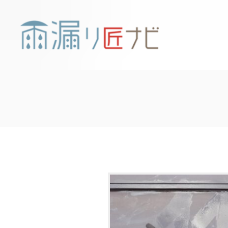
コ
ン
テ
ン
ツ
へ
ス
キ
ッ
プ