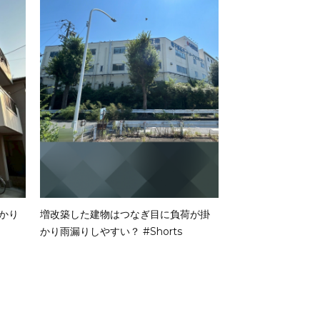
が掛
外壁塗装は全面施工しなくていい？
国道沿いや海沿い
#Shorts
漏りしやすい？ #Sh