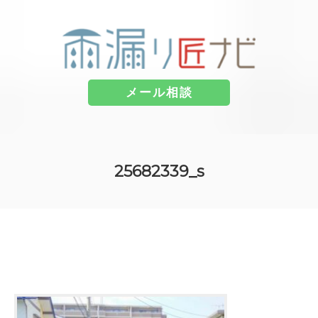
メール相談
コ
ン
25682339_s
テ
ン
ツ
へ
ス
キ
ッ
プ