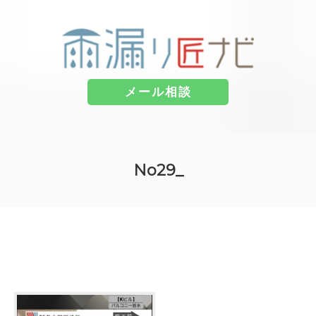
メール相談
コ
ン
No29_
テ
ン
ツ
へ
ス
キ
ッ
プ