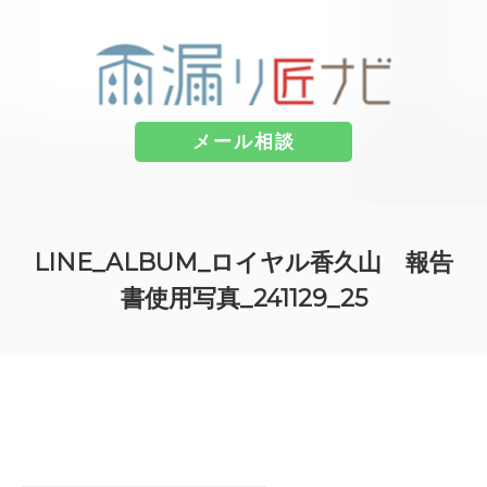
メール相談
コ
ン
LINE_ALBUM_ロイヤル香久山 報告
テ
ン
書使用写真_241129_25
ツ
へ
ス
キ
ッ
プ