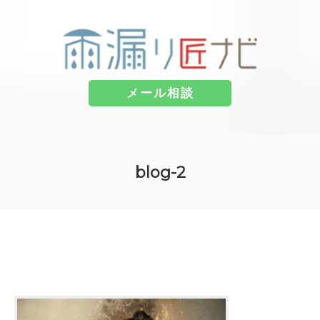
メール相談
コ
ン
blog-2
テ
ン
ツ
へ
ス
キ
ッ
プ