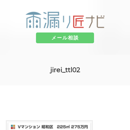
メール相談
コ
ン
jirei_ttl02
テ
ン
ツ
へ
ス
キ
ッ
プ