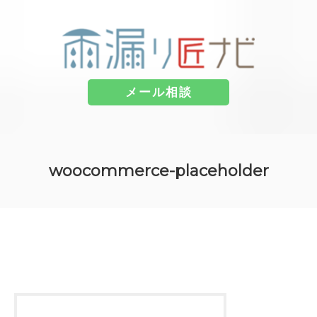
メール相談
コ
ン
woocommerce-placeholder
テ
ン
ツ
へ
ス
キ
ッ
プ